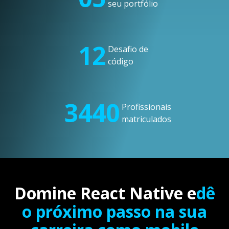
seu portfólio
12
Desafio de
código
3440
Profissionais
matriculados
Domine React Native e
dê
o próximo passo na sua