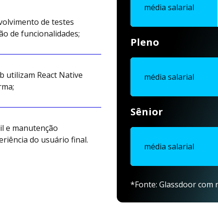
média salarial
olvimento de testes
ão de funcionalidades;
Pleno
 utilizam React Native
média salarial
rma;
Sênior
il e manutenção
riência do usuário final.
média salarial
*Fonte: Glassdoor com r