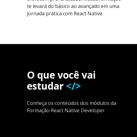
te levará do básico ao avançado em uma
jornada prática com React Native.
O que você vai
estudar
</>
Conheça os conteúdos dos módulos da
Formação React Native Developer