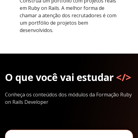
Construa um portfólio com projetos reais
em Ruby on Rails. A melhor forma de
chamar a atenção dos recrutadores é com
um portfólio de projetos bem
desenvolvidos.
O que você vai estudar
</>
Conheça os conteúdos dos módulos da Formação Ruby
on Rails Developer