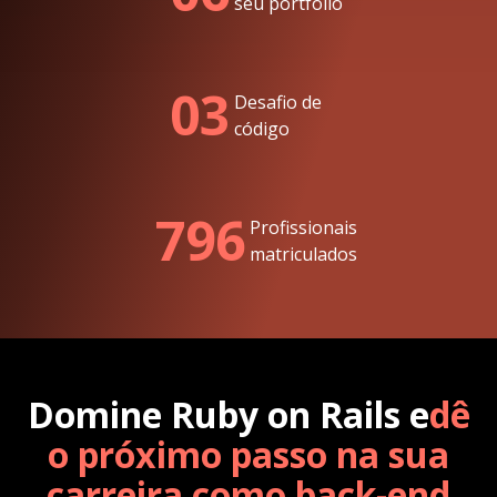
seu portfólio
03
Desafio de
código
796
Profissionais
matriculados
Domine Ruby on Rails e
dê
o próximo passo na sua
carreira como back-end