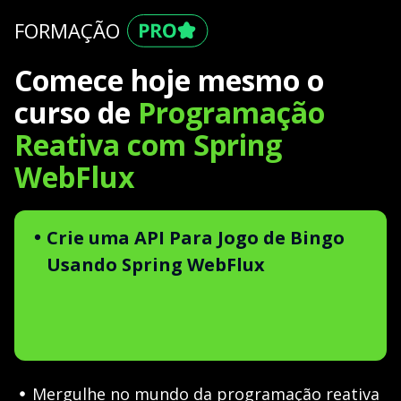
FORMAÇÃO
Comece hoje mesmo o
curso de
Programação
Reativa com Spring
WebFlux
Crie uma API Para Jogo de Bingo
Usando Spring WebFlux
Mergulhe no mundo da programação reativa