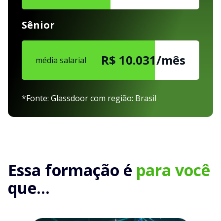
Sênior
R$ 10.031/mês
média salarial
*Fonte: Glassdoor com região: Brasil
Essa formação é
para você
que...