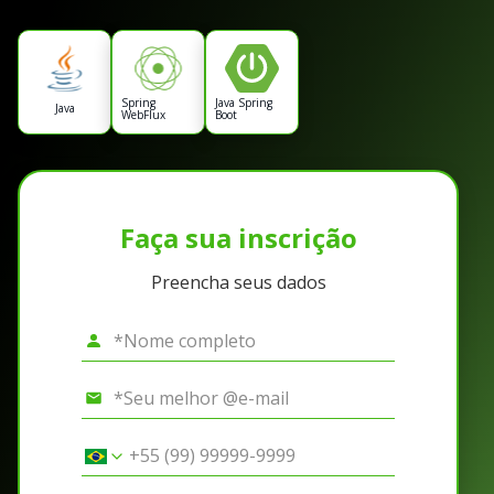
Spring
Java Spring
Java
WebFlux
Boot
Faça sua inscrição
Preencha seus dados