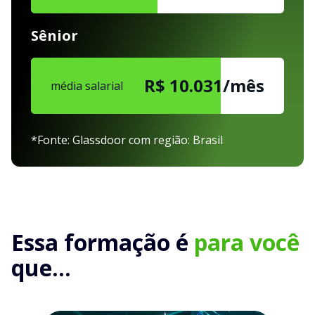
Sênior
R$ 10.031/mês
média salarial
*Fonte: Glassdoor com região: Brasil
Essa formação é
para você
que...