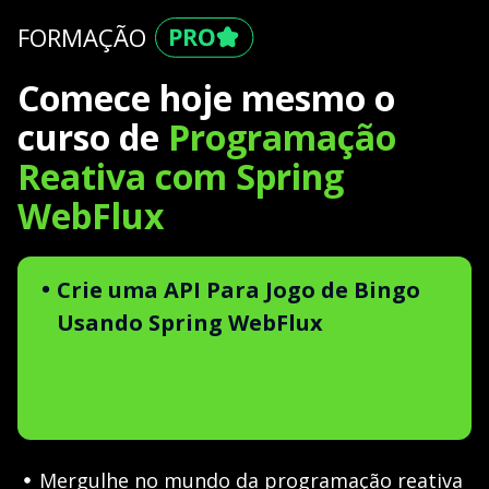
FORMAÇÃO
Comece hoje mesmo o
curso de
Programação
Reativa com Spring
WebFlux
Crie uma API Para Jogo de Bingo
Usando Spring WebFlux
Mergulhe no mundo da programação reativa