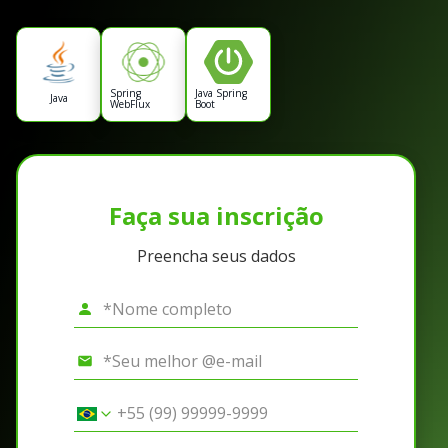
Spring
Java Spring
Java
WebFlux
Boot
Faça sua inscrição
Preencha seus dados