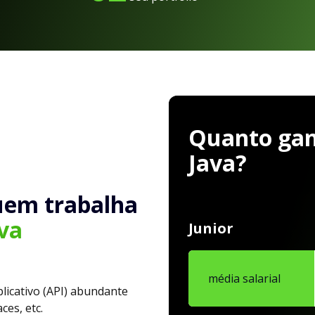
Quanto gan
Java?
uem trabalha
va
Junior
média salarial
licativo (API) abundante
ces, etc.