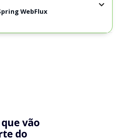
Spring WebFlux
s
que vão
rte do