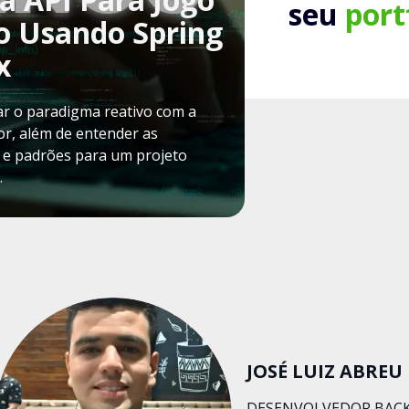
seu
port
o Usando Spring
x
zar o paradigma reativo com a
or, além de entender as
s e padrões para um projeto
.
JOSÉ LUIZ ABREU
DESENVOLVEDOR BAC