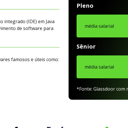
Pleno
o integrado (IDE) em Java
média salarial
vimento de software para
Sênior
wares famosos e úteis como:
média salarial
*Fonte: Glassdoor com r