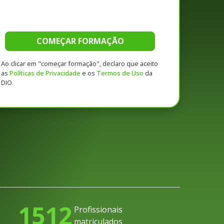
COMEÇAR FORMAÇÃO
Ao clicar em "começar formação", declaro que aceito
as
Políticas de Privacidade
e os
Termos de Uso
da
DIO.
1512
Profissionais
matriculados