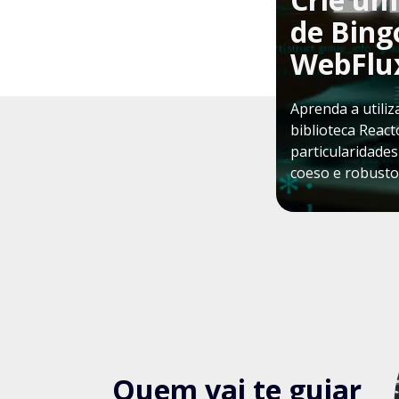
de Bing
WebFlu
Aprenda a utili
biblioteca React
particularidade
coeso e robusto
Quem vai te guiar