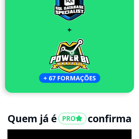
+
+ 67 FORMAÇÕES
Quem já é
confirma