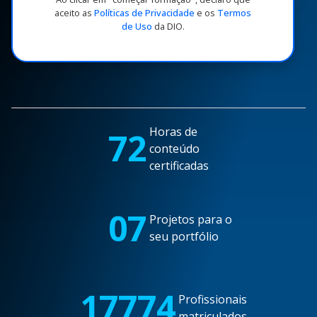
aceito as
Políticas de Privacidade
e os
Termos
de Uso
da DIO.
Horas de
72
conteúdo
certificadas
07
Projetos para o
seu portfólio
17774
Profissionais
matriculados