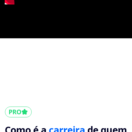
Como é a
carreira
de quem