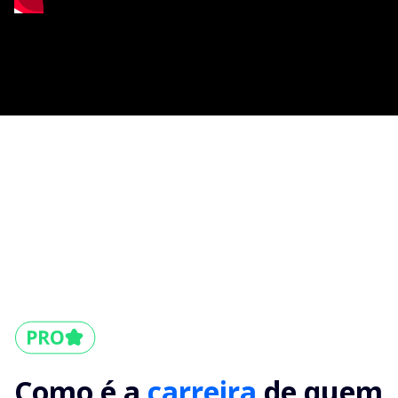
Como é a
carreira
de quem