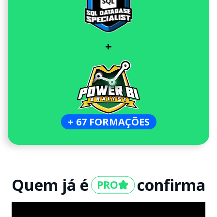
+
+ 67 FORMAÇÕES
Quem já é
confirma