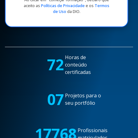
aceito as
Políticas de Privacidade
e os
Termos
de Uso
da DIO.
Horas de
72
conteúdo
certificadas
07
Projetos para o
seu portfólio
17768
Profissionais
matriculados