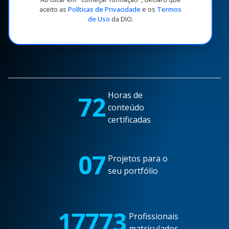
aceito as
Políticas de Privacidade
e os
Termos
de Uso
da DIO.
Horas de
72
conteúdo
certificadas
07
Projetos para o
seu portfólio
17773
Profissionais
matriculados