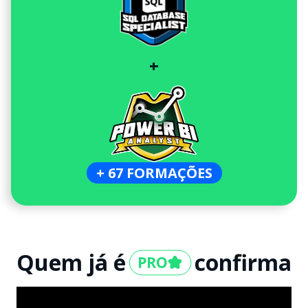
+
+ 67 FORMAÇÕES
Quem já é
confirma