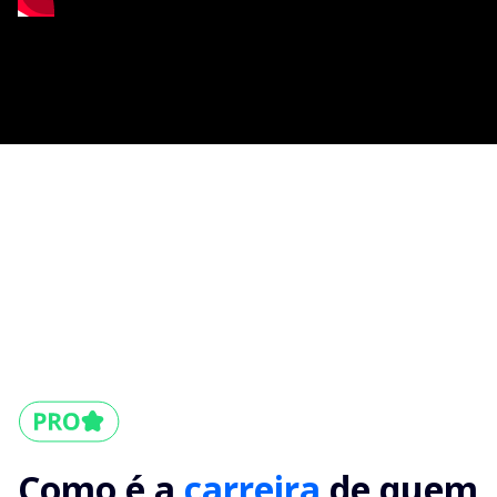
Como é a
carreira
de quem