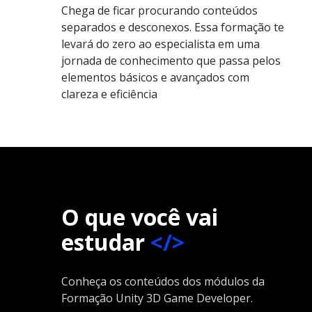
Chega de ficar procurando conteúdos
separados e desconexos. Essa formação te
levará do zero ao especialista em uma
jornada de conhecimento que passa pelos
elementos básicos e avançados com
clareza e eficiência
O que você vai
estudar
</>
Conheça os conteúdos dos módulos da
Formação Unity 3D Game Developer.