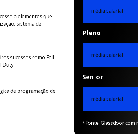
média salarial
acesso a elementos que
zação, sistema de
Pleno
média salarial
eiros sucessos como Fall
f Duty;
Sênior
ógica de programação de
média salarial
*Fonte: Glassdoor com r