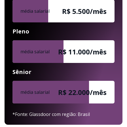
R$ 5.500/mês
média salarial
Pleno
R$ 11.000/mês
média salarial
Sênior
R$ 22.000/mês
média salarial
*Fonte: Glassdoor com região: Brasil