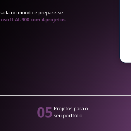
sada no mundo e prepare-se
rosoft AI-900 com 4 projetos
05
Projetos para o
seu portfólio