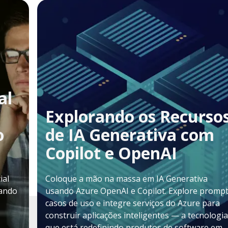
al
Explorando os Recurso
o
de IA Generativa com
Copilot e OpenAI
ial
Coloque a mão na massa em IA Generativa
mando
usando Azure OpenAI e Copilot. Explore prompt
casos de uso e integre serviços do Azure para
construir aplicações inteligentes — a tecnologia
que está redefinindo produtos de software em