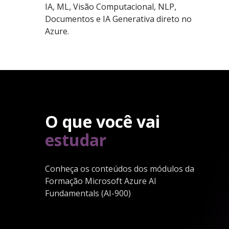
IA, ML, Visão Computacional, NLP,
Documentos e IA Generativa direto no
Azure.
O que você vai
estudar
Conheça os conteúdos dos módulos da
Formação Microsoft Azure AI
Fundamentals (AI-900)