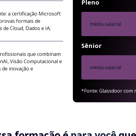
Pleno
e: a certificação Microsoft
provas formais de
média salarial
s de Cloud, Dados e IA;
Sênior
profissionais que combinam
nAI, Visão Computacional e
média salarial
 de inovação e
*Fonte: Glassdoor com r
ssa formação é
para você
que.