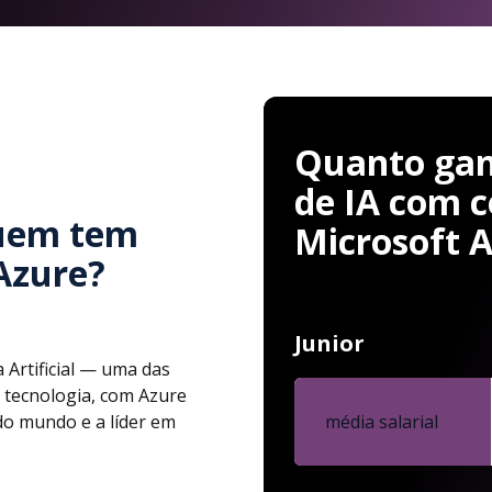
Quanto gan
de IA com c
uem tem
Microsoft 
Azure?
Junior
 Artificial — uma das
 tecnologia, com Azure
do mundo e a líder em
média salarial