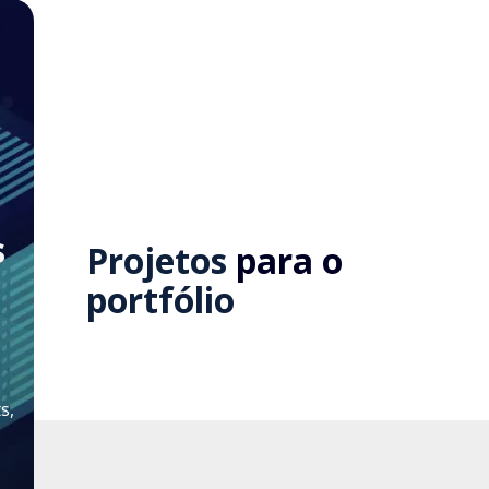
s
Projetos
para o
portfólio
s,