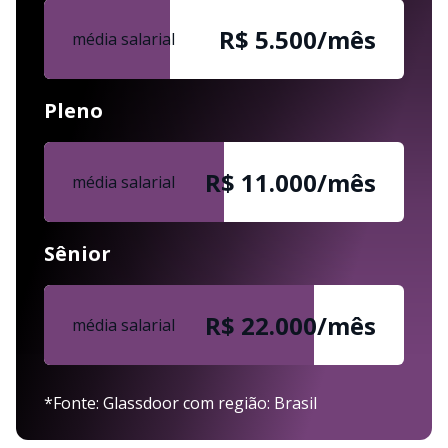
R$ 5.500/mês
média salarial
Pleno
R$ 11.000/mês
média salarial
Sênior
R$ 22.000/mês
média salarial
*Fonte: Glassdoor com região: Brasil