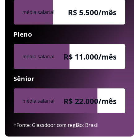
R$ 5.500/mês
média salarial
Pleno
R$ 11.000/mês
média salarial
Sênior
R$ 22.000/mês
média salarial
*Fonte: Glassdoor com região: Brasil