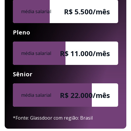
R$ 5.500/mês
média salarial
Pleno
R$ 11.000/mês
média salarial
Sênior
R$ 22.000/mês
média salarial
*Fonte: Glassdoor com região: Brasil