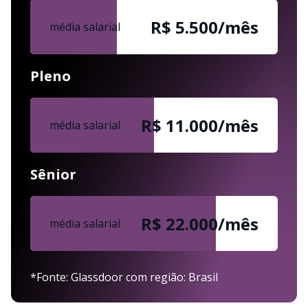
R$ 5.500/mês
média salarial
Pleno
R$ 11.000/mês
média salarial
Sênior
R$ 22.000/mês
média salarial
*Fonte: Glassdoor com região: Brasil