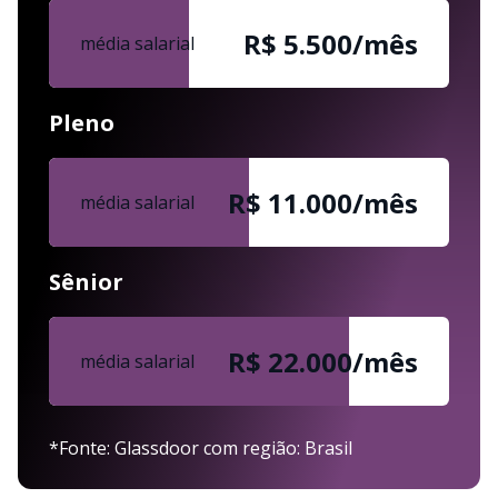
R$ 5.500/mês
média salarial
Pleno
R$ 11.000/mês
média salarial
Sênior
R$ 22.000/mês
média salarial
*Fonte: Glassdoor com região: Brasil