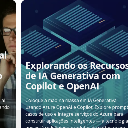
al
Explorando os Recurso
o
de IA Generativa com
Copilot e OpenAI
ial
Coloque a mão na massa em IA Generativa
mando
usando Azure OpenAI e Copilot. Explore prompt
casos de uso e integre serviços do Azure para
construir aplicações inteligentes — a tecnologia
que está redefinindo produtos de software em