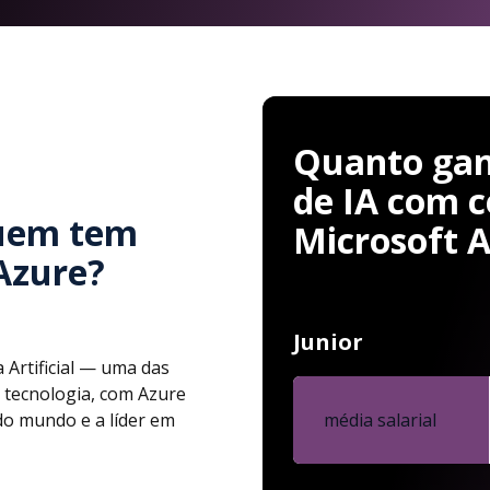
Quanto gan
de IA com c
uem tem
Microsoft 
Azure?
Junior
 Artificial — uma das
 tecnologia, com Azure
do mundo e a líder em
média salarial