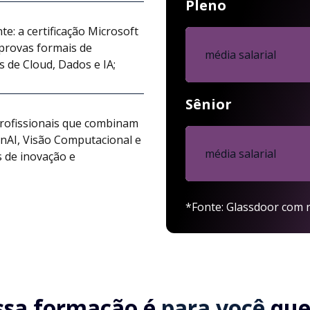
Pleno
e: a certificação Microsoft
provas formais de
média salarial
s de Cloud, Dados e IA;
Sênior
profissionais que combinam
nAI, Visão Computacional e
média salarial
 de inovação e
*Fonte: Glassdoor com r
ssa formação é
para você
que.