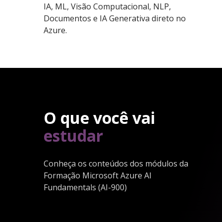
IA, ML, Visão Computacional, NLP,
Documentos e IA Generativa direto no
Azure.
O que você vai
estudar
Conheça os conteúdos dos módulos da
Formação Microsoft Azure AI
Fundamentals (AI-900)