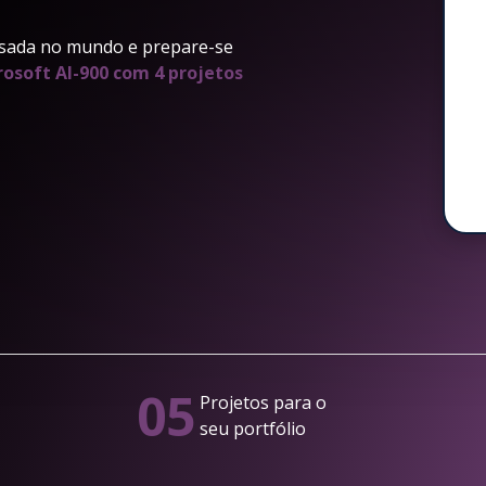
sada no mundo e prepare-se
rosoft AI-900 com 4 projetos
05
Projetos para o
seu portfólio