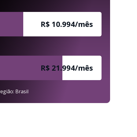
R$ 11.000/mês
R$ 22.000/mês
egião: Brasil
..