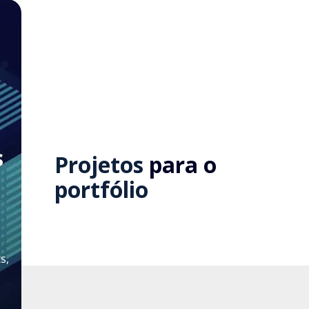
s
Projetos
para o
portfólio
s,