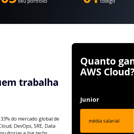
seu portfólio
código
Quanto gan
AWS Cloud
uem trabalha
Junior
 33% do mercado global de
média salarial
 Cloud, DevOps, SRE, Data
sultorias e big techs.