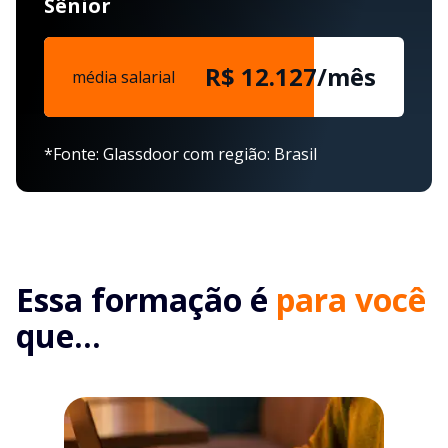
Sênior
R$ 12.127/mês
média salarial
*Fonte: Glassdoor com região: Brasil
Essa formação é
para você
que...