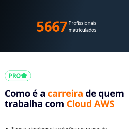
5667
Profissionais
matriculados
Como é a
carreira
de quem
trabalha com
Cloud AWS
Planeja e implementa soluções em nuvem de