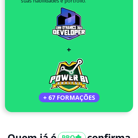
suas habilidades e portfólio.
+
+ 67 FORMAÇÕES
Quem já é
confirma