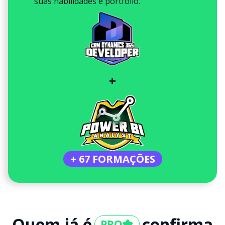
suas habilidades e portfólio.
+
+ 67 FORMAÇÕES
Quem já é
confirma