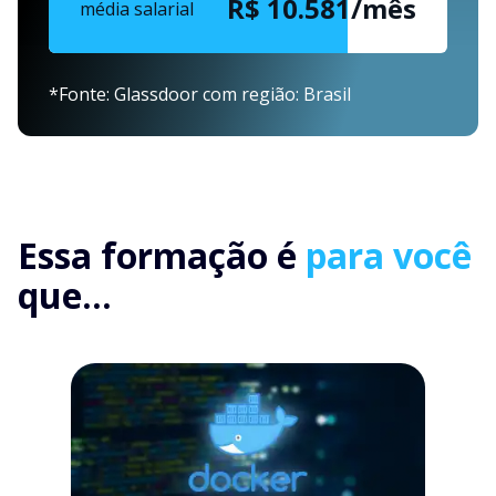
R$ 10.581/mês
média salarial
*Fonte: Glassdoor com região: Brasil
Essa formação é
para você
que...