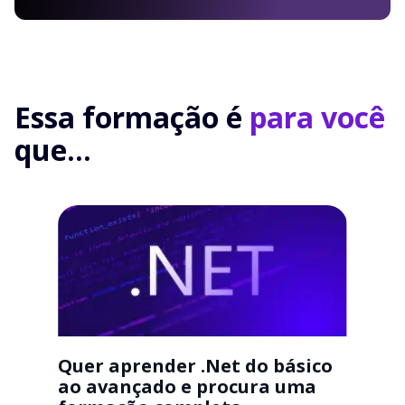
Essa formação é
para você
que...
Quer aprender .Net do básico
ao avançado e procura uma