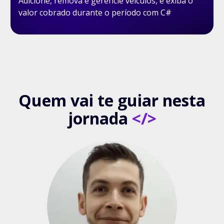
Adicione, remova e gerencie veículos, e exiba o
valor cobrado durante o período com C#
Quem vai te guiar nesta
jornada
</>