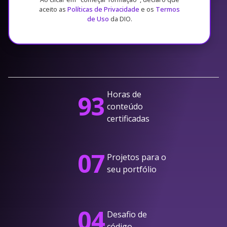
aceito as
Políticas de Privacidade
e os
Termos
de Uso
da DIO.
Horas de
93
conteúdo
certificadas
07
Projetos para o
seu portfólio
04
Desafio de
código