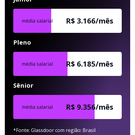
R$ 3.166/mês
média salarial
Pleno
R$ 6.185/mês
média salarial
Sênior
R$ 9.356/mês
média salarial
*Fonte: Glassdoor com região: Brasil