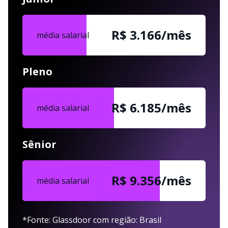
R$ 3.166/mês
média salarial
Pleno
R$ 6.185/mês
média salarial
Sênior
R$ 9.356/mês
média salarial
*Fonte: Glassdoor com região: Brasil