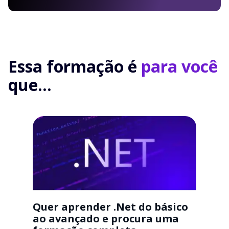
Essa formação é
para você
que...
Quer aprender .Net do básico
ao avançado e procura uma