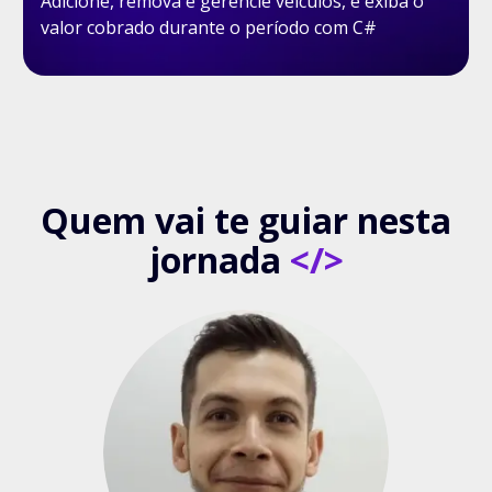
Adicione, remova e gerencie veículos, e exiba o
valor cobrado durante o período com C#
Quem vai te guiar nesta
jornada
</>