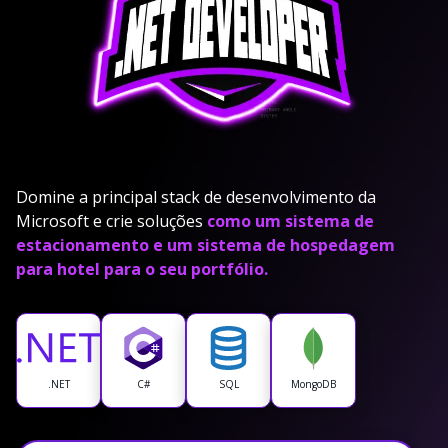
Domine a principal stack de desenvolvimento da
Microsoft e crie soluções
como um sistema de
estacionamento e um sistema de hospedagem
para hotel para o seu portfólio.
.NET
C#
SQL
MongoDB