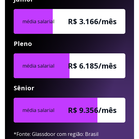
R$ 3.166/mês
média salarial
Pleno
R$ 6.185/mês
média salarial
Sênior
R$ 9.356/mês
média salarial
*Fonte: Glassdoor com região: Brasil