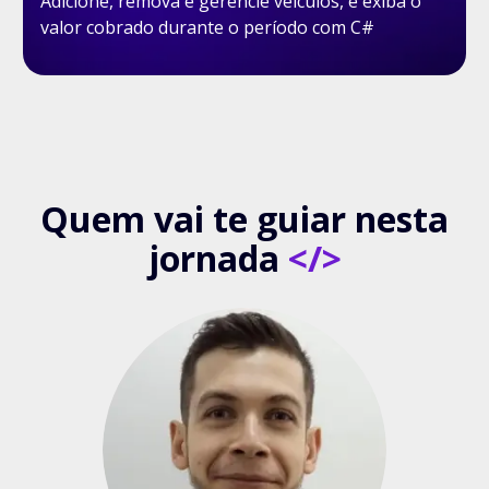
Adicione, remova e gerencie veículos, e exiba o
valor cobrado durante o período com C#
Quem vai te guiar nesta
jornada
</>