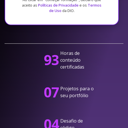
aceito as
Políticas de Privacidade
e os
Termos
de Uso
da DIO.
Horas de
93
conteúdo
certificadas
07
Projetos para o
seu portfólio
04
Desafio de
código