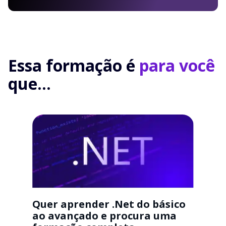
Essa formação é
para você
que...
Quer aprender .Net do básico
ao avançado e procura uma