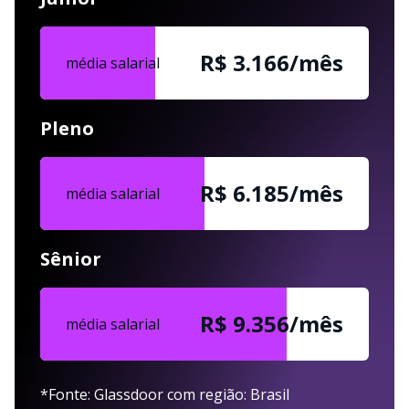
R$ 3.166/mês
média salarial
Pleno
R$ 6.185/mês
média salarial
Sênior
R$ 9.356/mês
média salarial
*Fonte: Glassdoor com região: Brasil