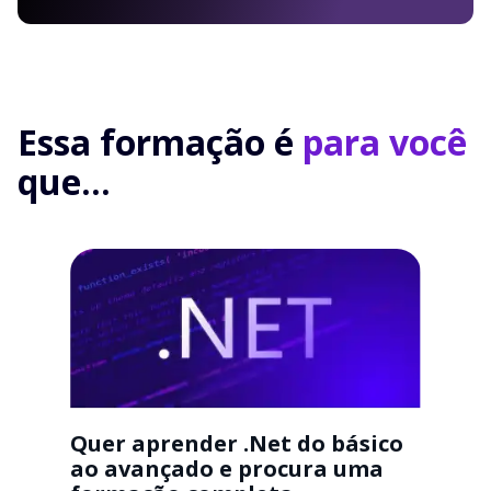
Essa formação é
para você
que...
Quer aprender .Net do básico
ao avançado e procura uma