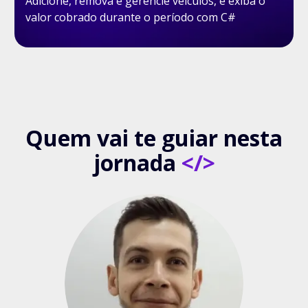
Adicione, remova e gerencie veículos, e exiba o
valor cobrado durante o período com C#
Quem vai te guiar nesta
jornada
</>