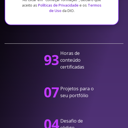
aceito as
Políticas de Privacidade
e os
Termos
de Uso
da DIO.
Horas de
93
conteúdo
certificadas
07
Projetos para o
seu portfólio
04
Desafio de
código