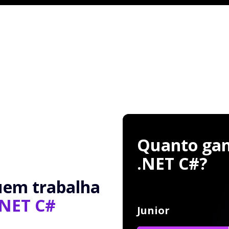
Quanto gan
.NET C#?
uem trabalha
.NET C#
Junior