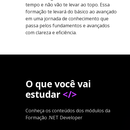
tempo e não vão te levar ao topo. Essa
formação te levará do básico ao avançado
em uma jornada de conhecimento que
passa pelos fundamentos e avançados
com clareza e eficiência.
O que você vai
estudar
</>
Conheça os conteúdos dos módulos da
Formação .NET Developer