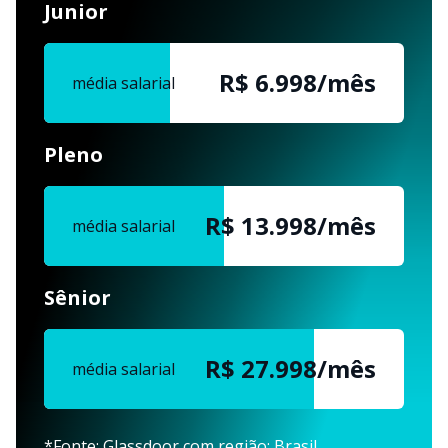
Junior
R$ 7.000/mês
média salarial
Pleno
R$ 14.000/mês
média salarial
Sênior
R$ 28.000/mês
média salarial
*Fonte: Glassdoor com região: Brasil