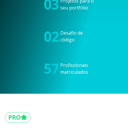
03
Projetos para o
seu portfólio
02
Desafio de
código
57
Profissionais
matriculados