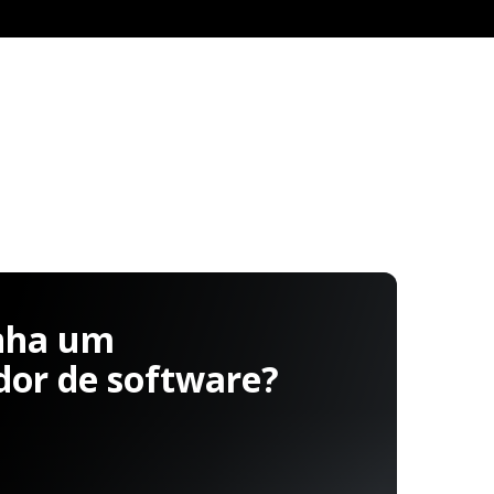
nha um
dor de software?