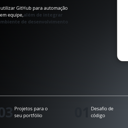
 utilizar GitHub para automação
 em equipe,
além de integrar
 ambiente de desenvolvimento
03
01
Projetos para o
Desafio de
seu portfólio
código