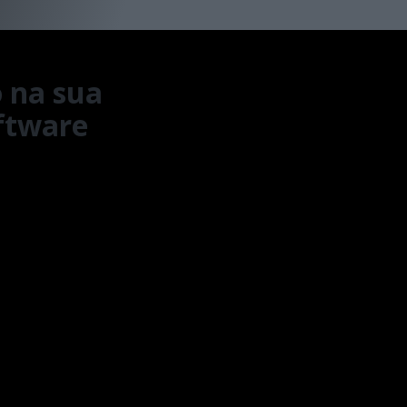
 na sua
ftware