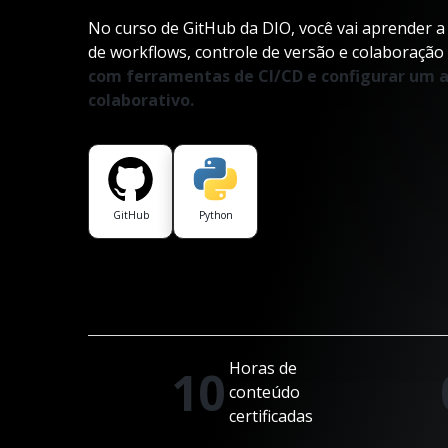
No curso de GitHub da DIO, você vai aprender a
de workflows, controle de versão e colaboração
com ferramentas de CI/CD e configurar um
colaborativo.
GitHub
Python
Horas de
10
conteúdo
certificadas