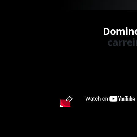
Domine
carre