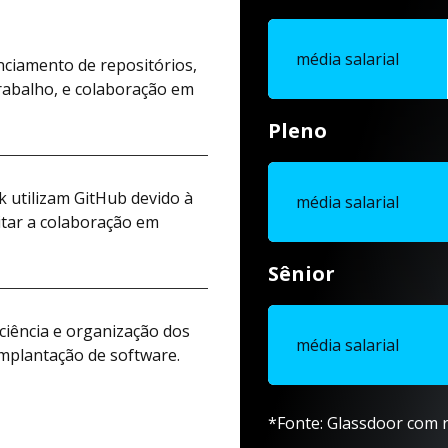
média salarial
ciamento de repositórios,
trabalho, e colaboração em
Pleno
 utilizam GitHub devido à
média salarial
litar a colaboração em
Sênior
iciência e organização dos
média salarial
implantação de software.
*Fonte: Glassdoor com r