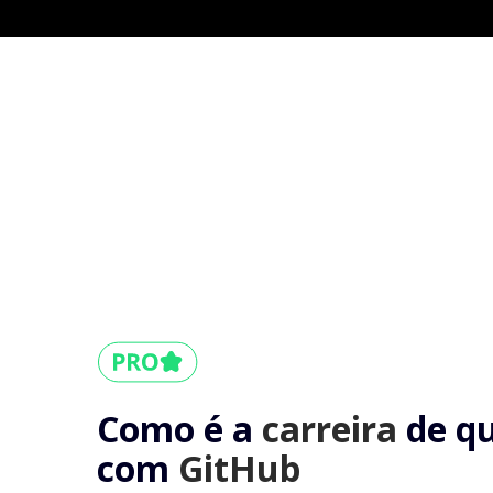
Como é a
carreira
de q
com
GitHub