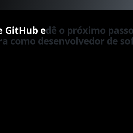
 GitHub e
dê o próximo passo
ira como desenvolvedor de so