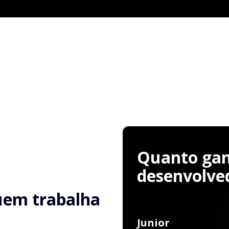
Quanto ga
desenvolve
uem trabalha
Junior