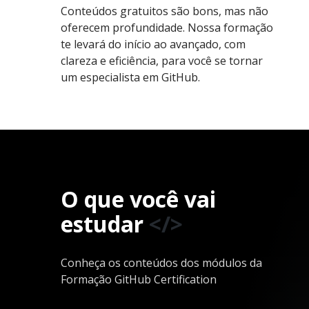
Conteúdos gratuitos são bons, mas não
oferecem profundidade. Nossa formação
te levará do início ao avançado, com
clareza e eficiência, para você se tornar
um especialista em GitHub.
O que você vai
estudar
</>
Conheça os conteúdos dos módulos da
Formação GitHub Certification