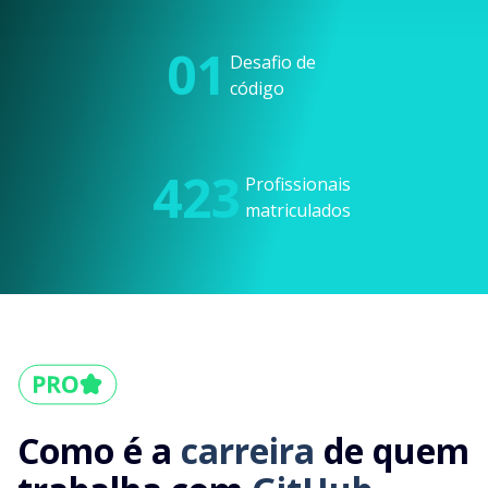
01
Desafio de
código
423
Profissionais
matriculados
Como é a
carreira
de quem