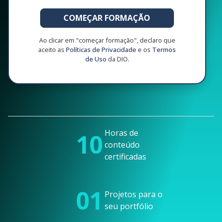
COMEÇAR FORMAÇÃO
Ao clicar em "começar formação", declaro que
aceito as
Políticas de Privacidade
e os
Termos
de Uso
da DIO.
Horas de
10
conteúdo
certificadas
01
Projetos para o
seu portfólio