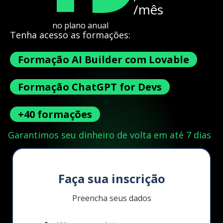
/mês
no plano anual
Tenha acesso as formações:
Formação AI Builder com Lovable
Formação ChatGPT for Devs
+40 formações
Garantimos seu dinheiro de volta em até 7 dias
Faça sua inscrição
Preencha seus dados