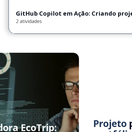
GitHub Copilot em Ação: Criando proj
2 atividades
Projeto
p
dora EcoTrip: