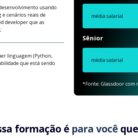
e desenvolvimento usando
 e cenários reais de
média salarial
ed developer que as
;
Sênior
uer linguagem (Python,
média salarial
habilidade que está sendo
*Fonte: Glassdoor com r
ssa formação é
para você
que.