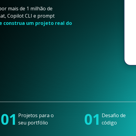
or mais de 1 milhão de
t, Copilot CLI e prompt
e construa um projeto real do
01
01
Projetos para o
Desafio de
seu portfólio
código