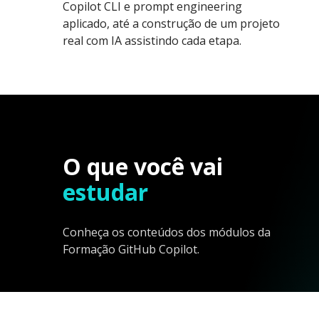
Copilot CLI e prompt engineering
aplicado, até a construção de um projeto
real com IA assistindo cada etapa.
O que você vai
estudar
Conheça os conteúdos dos módulos da
Formação GitHub Copilot.