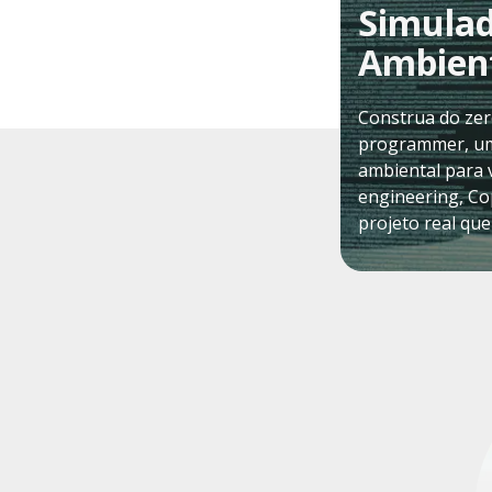
Simulad
Ambient
Construa do zer
programmer, um
ambiental para 
engineering, Co
projeto real que