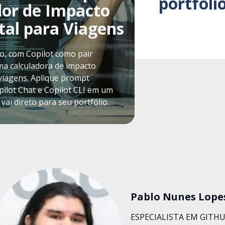
portfóli
or de Impacto
al para Viagens
o, com Copilot como pair
a calculadora de impacto
viagens. Aplique prompt
pilot Chat e Copilot CLI em um
 vai direto para seu portfólio.
Pablo Nunes Lope
ESPECIALISTA EM GITH