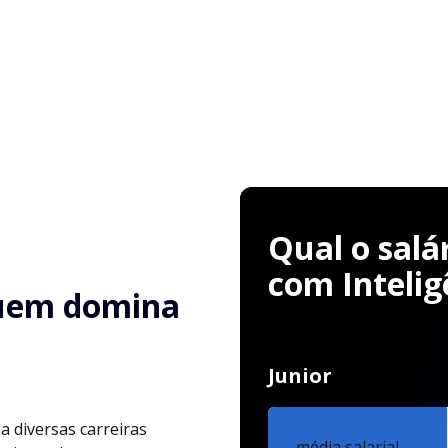
Qual o salá
com Inteligê
uem domina
Junior
 a diversas carreiras
média salarial