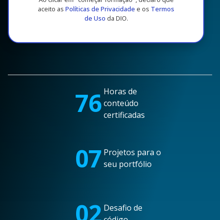
aceito as
Políticas de Privacidade
e os
Termos
de Uso
da DIO.
Horas de
76
conteúdo
certificadas
07
Projetos para o
seu portfólio
02
Desafio de
código