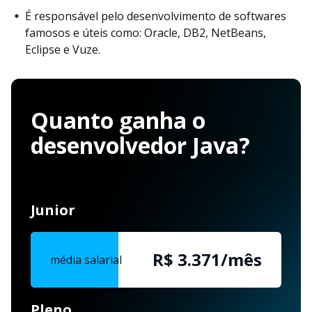
É responsável pelo desenvolvimento de softwares
famosos e úteis como: Oracle, DB2, NetBeans,
Eclipse e Vuze.
Quanto ganha o
desenvolvedor Java?
Junior
R$ 3.372/mês
média salarial
Pleno