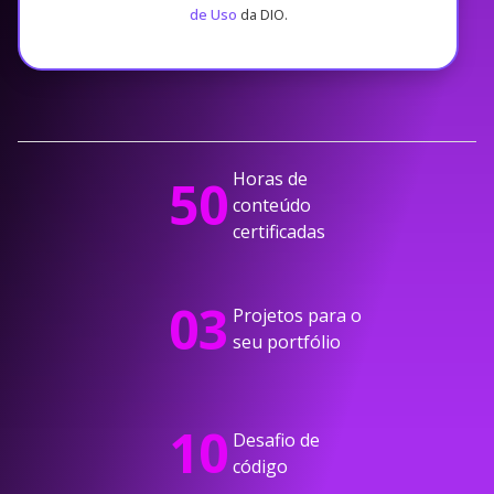
de Uso
da DIO.
Horas de
50
conteúdo
certificadas
03
Projetos para o
seu portfólio
10
Desafio de
código