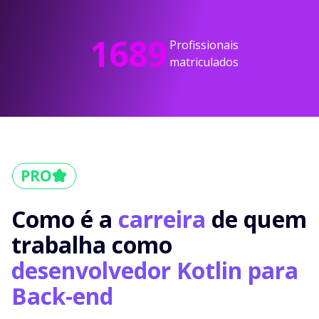
1689
Profissionais
matriculados
Como é a
carreira
de quem
trabalha como
desenvolvedor Kotlin para
Back-end