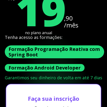
19
,90
/mês
no plano anual
Tenha acesso as formações:
Formação Programação Reativa com
Spring Boot
Formação Android Developer
Garantimos seu dinheiro de volta em até 7 dias
Faça sua inscrição