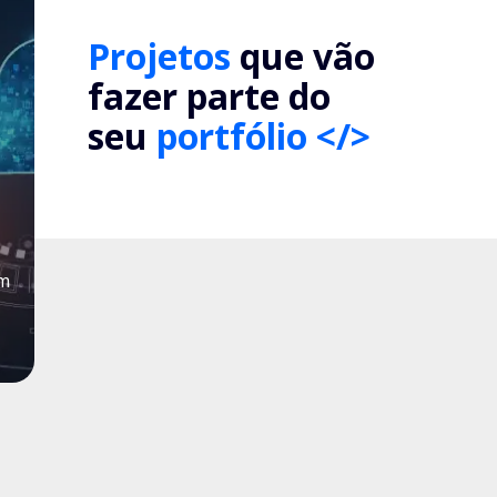
Projetos
que vão
fazer parte do
seu
portfólio </>
um