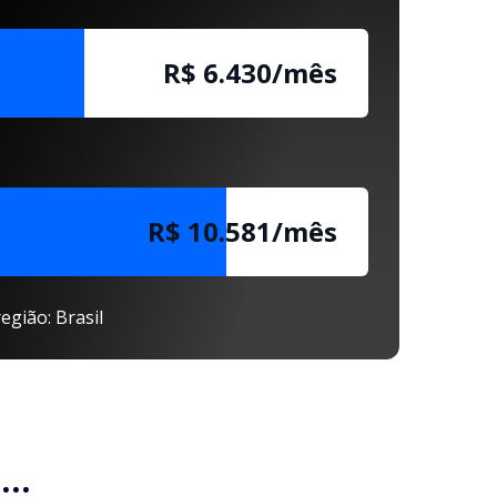
R$ 6.430/mês
R$ 10.581/mês
egião: Brasil
..