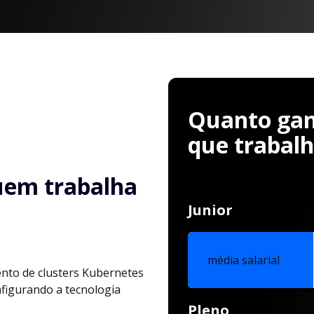
Quanto ganh
que trabal
uem trabalha
Junior
média salarial
nto de clusters Kubernetes
nfigurando a tecnologia
Pleno