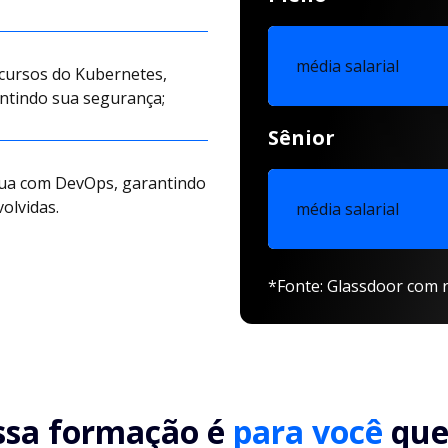
média salarial
ecursos do Kubernetes,
antindo sua segurança;
Sênior
tua com DevOps, garantindo
olvidas.
média salarial
*Fonte: Glassdoor com r
ssa formação é
para você
que.