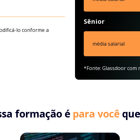
Sênior
odificá-lo conforme a
média salarial
*Fonte: Glassdoor com r
ssa formação é
para você
que.