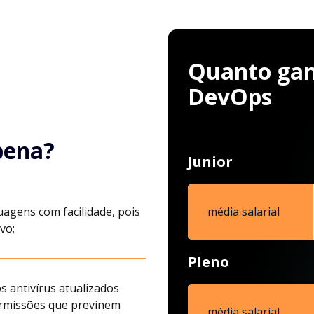
Quanto ganh
DevOps
pena?
Junior
uagens com facilidade, pois
média salarial
vo;
Pleno
s antivírus atualizados
ermissões que previnem
média salarial