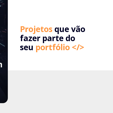
Projetos
que vão
fazer parte do
seu
portfólio </>
m