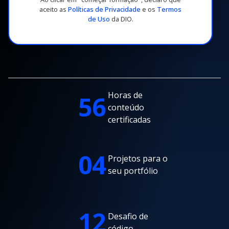
aceito as
Políticas de Privacidade
e os
Termos
de Uso
da DIO.
Horas de
56
conteúdo
certificadas
04
Projetos para o
seu portfólio
12
Desafio de
código