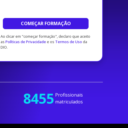
COMEÇAR FORMAÇÃO
Ao clicar em "começar formação", declaro que aceito
as
Políticas de Privacidade
e os
Termos de Uso
da
DIO.
8455
Profissionais
matriculados