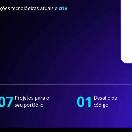
ções tecnológicas atuais e
crie
07
01
Projetos para o
Desafio de
seu portfólio
código