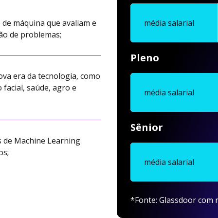
o de máquina que avaliam e
média salarial
ão de problemas;
Pleno
ova era da tecnologia, como
acial, saúde, agro e
média salarial
Sênior
s de Machine Learning
os;
média salarial
*Fonte: Glassdoor com r