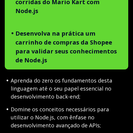
corridas do Mario Kart com
Node.js
Desenvolva na prática um
carrinho de compras da Shopee
para validar seus conhecimentos
de Node.js
Aprenda do zero os fundamentos desta
linguagem até o seu papel essencial no
desenvolvimento back-end;
Domine os conceitos necessários para
utilizar o Node.js, com ênfase no
desenvolvimento avançado de APIs;