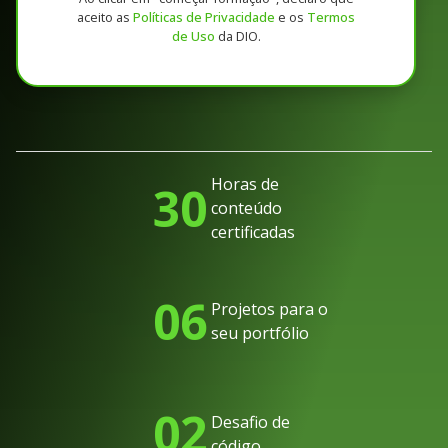
aceito as
Políticas de Privacidade
e os
Termos
de Uso
da DIO.
Horas de
30
conteúdo
certificadas
06
Projetos para o
seu portfólio
02
Desafio de
código