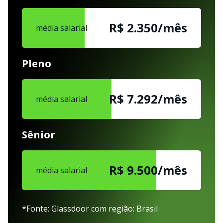
R$ 2.350/mês
média salarial
Pleno
R$ 7.292/mês
média salarial
Sênior
R$ 9.500/mês
média salarial
*Fonte: Glassdoor com região: Brasil