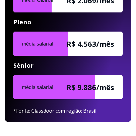
R$ 2.069/mês
média salarial
Pleno
R$ 4.563/mês
média salarial
Sênior
R$ 9.886/mês
média salarial
*Fonte: Glassdoor com região: Brasil