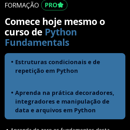
FORMAÇÃO
Comece hoje mesmo o
curso de
Python
Fundamentals
Estruturas condicionais e de
repetição em Python
Aprenda na prática decoradores,
integradores e manipulação de
data e arquivos em Python
Aprenda do zero os fundamentos desta