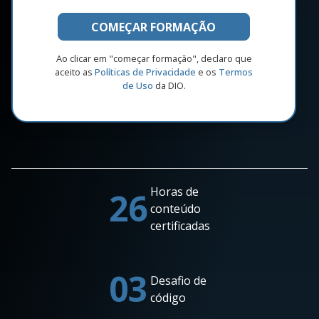
COMEÇAR FORMAÇÃO
Ao clicar em "começar formação", declaro que
aceito as
Políticas de Privacidade
e os
Termos
de Uso
da DIO.
Horas de
26
conteúdo
certificadas
03
Desafio de
código