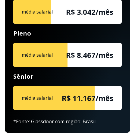
R$ 3.042/mês
média salarial
Pleno
R$ 8.467/mês
média salarial
Sênior
R$ 11.167/mês
média salarial
*Fonte: Glassdoor com região: Brasil