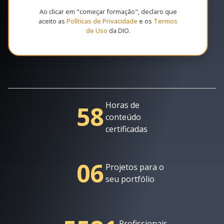
Ao clicar em "começar formação", declaro que
aceito as
Políticas de Privacidade
e os
Termos
de Uso
da DIO.
Horas de
58
conteúdo
certificadas
06
Projetos para o
seu portfólio
Profissionais