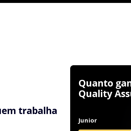
Quanto ganh
Quality As
uem trabalha
Junior