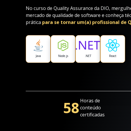
No curso de Quality Assurance da DIO, mergulhe
mercado de qualidade de software e conheça té
prática
para se tornar um(a) profissional de
Java
Node.js
.NET
React
Horas de
58
conteúdo
certificadas