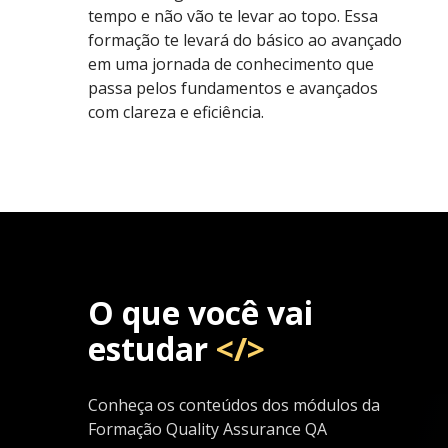
tempo e não vão te levar ao topo. Essa
formação te levará do básico ao avançado
em uma jornada de conhecimento que
passa pelos fundamentos e avançados
com clareza e eficiência.
O que você vai
estudar
</>
Conheça os conteúdos dos módulos da
Formação Quality Assurance QA