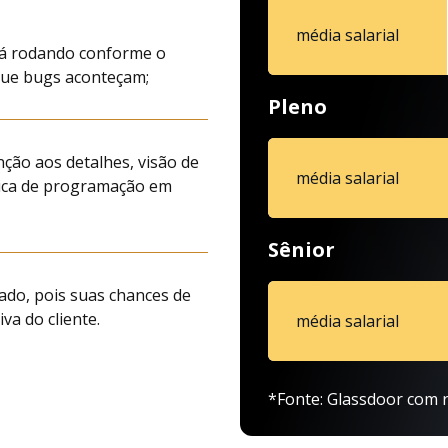
média salarial
stá rodando conforme o
 que bugs aconteçam;
Pleno
ção aos detalhes, visão de
média salarial
gica de programação em
Sênior
vado, pois suas chances de
va do cliente.
média salarial
*Fonte: Glassdoor com r