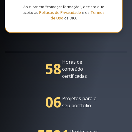
Ao clicar em "começar formação", declaro que
aceito as
Políticas de Privacidade
e os
Termos
de Uso
da DIO.
Horas de
58
conteúdo
certificadas
06
Projetos para o
seu portfólio
Profissionais