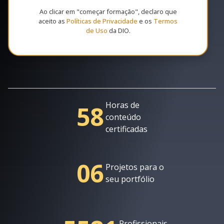
Ao clicar em "começar formação", declaro que
aceito as
Políticas de Privacidade
e os
Termos
de Uso
da DIO.
Horas de
58
conteúdo
certificadas
06
Projetos para o
seu portfólio
Profissionais