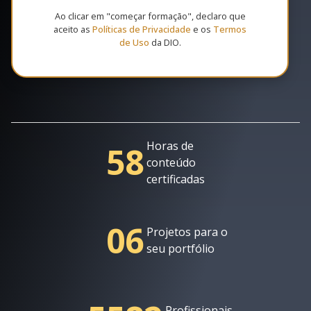
Ao clicar em "começar formação", declaro que
aceito as
Políticas de Privacidade
e os
Termos
de Uso
da DIO.
Horas de
58
conteúdo
certificadas
06
Projetos para o
seu portfólio
Profissionais