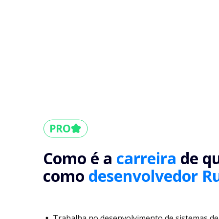
Como é a
carreira
de q
como
desenvolvedor R
Trabalha no desenvolvimento de sistemas de