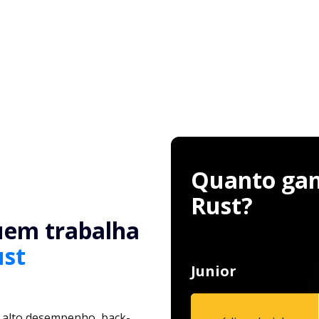
Quanto ganh
Rust?
uem trabalha
ust
Junior
 alto desempenho, back-