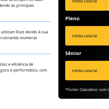
média salarial
dendo às principais
Pleno
tilizam Rust devido à sua
média salarial
orcionando inúmeras
Sênior
tez e eficiência de
eguro e performático, com
média salarial
*Fonte: Glassdoor com r