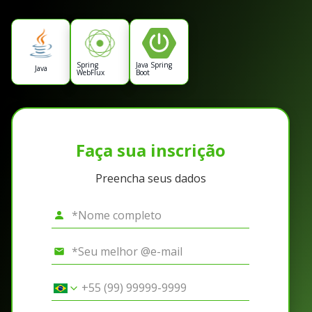
Spring
Java Spring
Java
WebFlux
Boot
Faça sua inscrição
Preencha seus dados