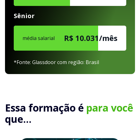
Sênior
R$ 10.031/mês
média salarial
*Fonte: Glassdoor com região: Brasil
Essa formação é
para você
que...