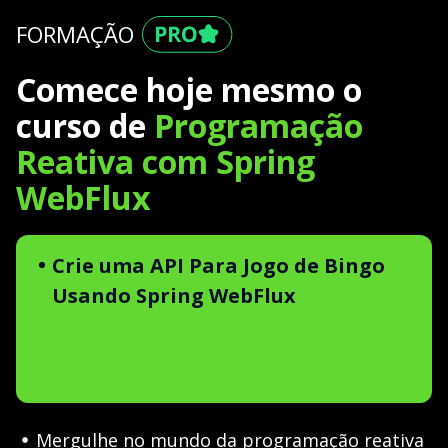
FORMAÇÃO
Comece hoje mesmo o
curso de
Programação
Reativa com Spring
WebFlux
Crie uma API Para Jogo de Bingo
Usando Spring WebFlux
Mergulhe no mundo da programação reativa