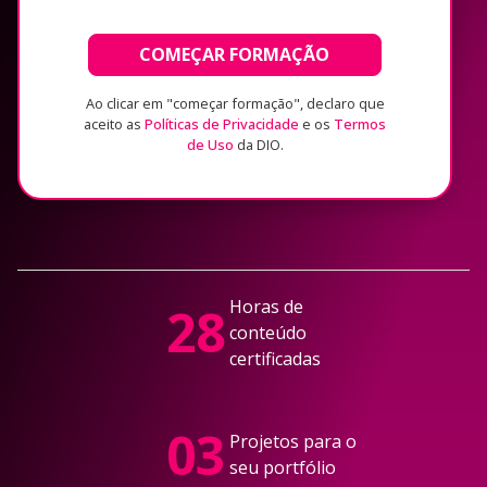
COMEÇAR FORMAÇÃO
Ao clicar em "começar formação", declaro que
aceito as
Políticas de Privacidade
e os
Termos
de Uso
da DIO.
Horas de
28
conteúdo
certificadas
03
Projetos para o
seu portfólio